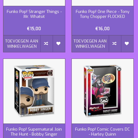
Funko Pop! Stranger Things -
Funko Pop! One Piece - Tony
Mr. Whatsit
Tony Chopper FLOCKED
€15,00
€16,00
TOEVOEGEN AAN
TOEVOEGEN AAN
WINKELWAGEN
WINKELWAGEN
Funko Pop! Supernatural Join
Funko Pop! Comic Covers DC
The Hunt - Bobby Singer
- Harley Quinn