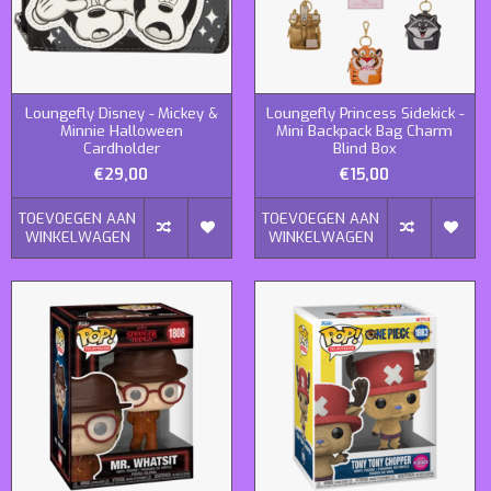
Loungefly Disney - Mickey &
Loungefly Princess Sidekick -
Minnie Halloween
Mini Backpack Bag Charm
Cardholder
Blind Box
€29,00
€15,00
TOEVOEGEN AAN
TOEVOEGEN AAN
WINKELWAGEN
WINKELWAGEN