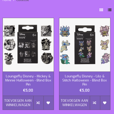
Loungefly Disney - Mickey &
Loungefly Disney - Lilo &
Minnie Halloween - Blind Box
Stitch Halloween - Blind Box
Pin
Pin
€5,00
€5,00
TOEVOEGEN AAN
TOEVOEGEN AAN
WINKELWAGEN
WINKELWAGEN