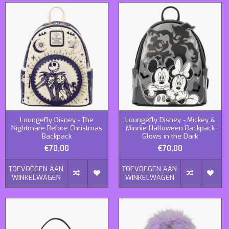
Loungefly Disney - The
Loungefly Disney - Mickey &
Nightmare Before Christmas
Minnie Halloween Backpack
Backpack
Glows in the Dark
€70,00
€70,00
TOEVOEGEN AAN
TOEVOEGEN AAN
WINKELWAGEN
WINKELWAGEN