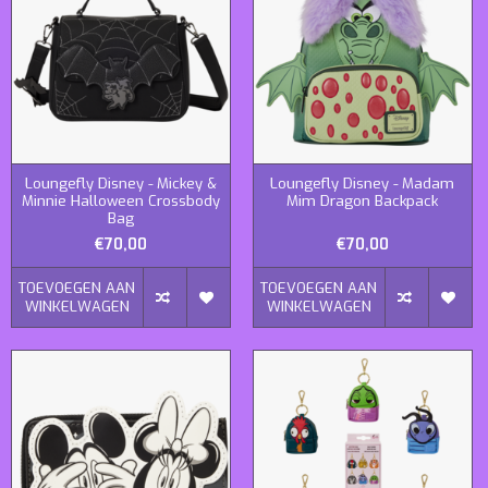
Loungefly Disney - Mickey &
Loungefly Disney - Madam
Minnie Halloween Crossbody
Mim Dragon Backpack
Bag
€70,00
€70,00
TOEVOEGEN AAN
TOEVOEGEN AAN
WINKELWAGEN
WINKELWAGEN