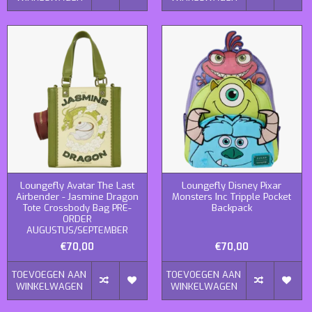
Loungefly Avatar The Last
Loungefly Disney Pixar
Airbender - Jasmine Dragon
Monsters Inc Tripple Pocket
Tote Crossbody Bag PRE-
Backpack
ORDER
AUGUSTUS/SEPTEMBER
€70,00
€70,00
TOEVOEGEN AAN
TOEVOEGEN AAN
WINKELWAGEN
WINKELWAGEN