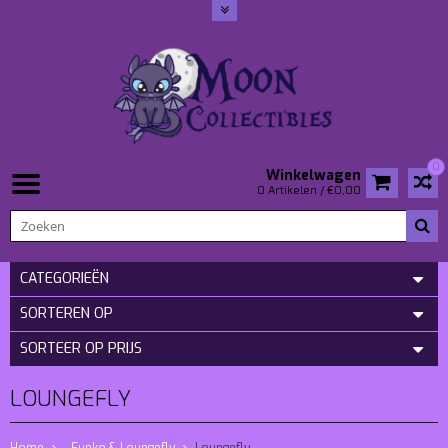
0
Winkelwagen
0 Artikelen / €0,00
CATEGORIEËN
SORTEREN OP
SORTEER OP PRIJS
LOUNGEFLY
Home
- Funko & Loungefly
Loungefly