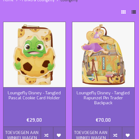
Loungefly Disney - Tangled
Loungefly Disney - Tangled
Pascal Cookie Card Holder
Rapunzel Pin Trader
Backpack
€29,00
€70,00
TOEVOEGEN AAN
TOEVOEGEN AAN
WINKELWAGEN
WINKELWAGEN