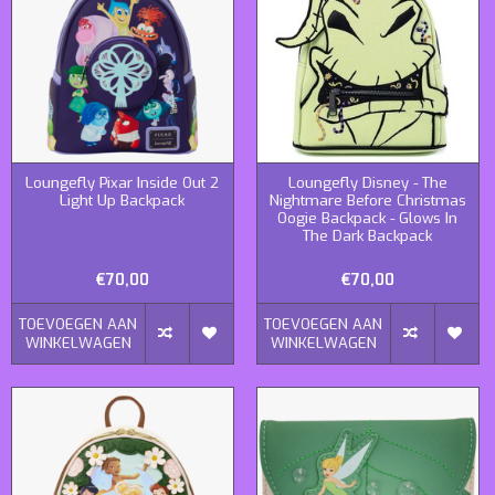
Loungefly Pixar Inside Out 2
Loungefly Disney - The
Light Up Backpack
Nightmare Before Christmas
Oogie Backpack - Glows In
The Dark Backpack
€70,00
€70,00
TOEVOEGEN AAN
TOEVOEGEN AAN
WINKELWAGEN
WINKELWAGEN