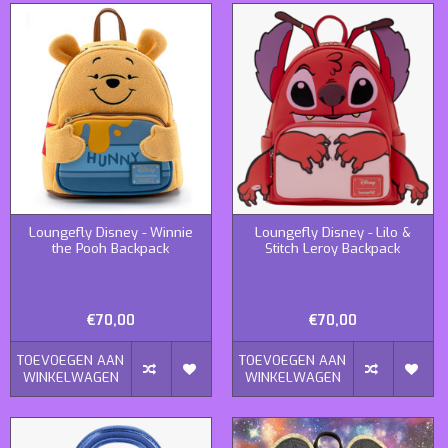
Loungefly Disney - Winnie
Loungefly Disney - Lilo &
the Pooh Backpack
Stitch Leroy Backpack
€70,00
€70,00
TOEVOEGEN AAN
TOEVOEGEN AAN
WINKELWAGEN
WINKELWAGEN