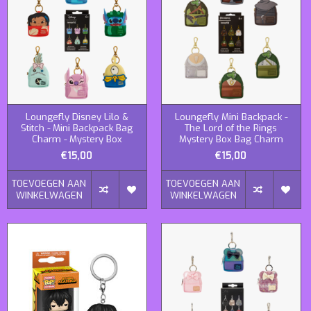
Loungefly Disney Lilo &
Loungefly Mini Backpack -
Stitch - Mini Backpack Bag
The Lord of the Rings
Charm - Mystery Box
Mystery Box Bag Charm
€15,00
€15,00
TOEVOEGEN AAN
TOEVOEGEN AAN
WINKELWAGEN
WINKELWAGEN