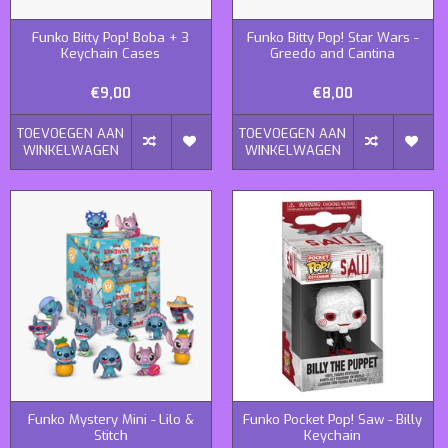
Funko Bitty Pop! Boba + 3
Funko Bitty Pop! Star Wars -
Keychain Cases
Greedo and Cantina
€9,00
€8,00
TOEVOEGEN AAN
TOEVOEGEN AAN
WINKELWAGEN
WINKELWAGEN
Funko Mystery Mini - Lilo &
Funko Pocket Pop! Saw - Billy
Stitch
Keychain