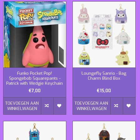
Funko Pocket Pop!
Loungefly Sanrio - Bag
Spongebob Squarepants -
Charm Blind Box
Patrick with Wedgie Keychain
€7,00
€15,00
TOEVOEGEN AAN
TOEVOEGEN AAN
WINKELWAGEN
WINKELWAGEN