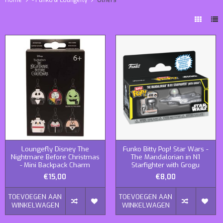
Loungefly Disney The
Funko Bitty Pop! Star Wars -
Nightmare Before Christmas
The Mandalorian in N1
- Mini Backpack Charm
Starfighter with Grogu
€15,00
€8,00
TOEVOEGEN AAN
TOEVOEGEN AAN
WINKELWAGEN
WINKELWAGEN