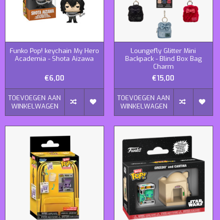
Funko Pop! keychain My Hero
Loungefly Glitter Mini
Academia - Shota Aizawa
Backpack - Blind Box Bag
Charm
€6,00
€15,00
TOEVOEGEN AAN
TOEVOEGEN AAN
WINKELWAGEN
WINKELWAGEN