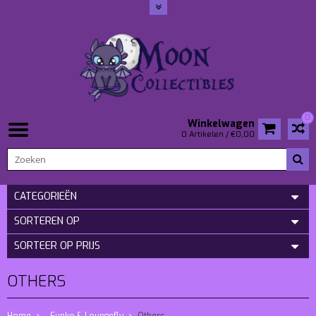
0
Winkelwagen
0 Artikelen / €0,00
CATEGORIEËN
SORTEREN OP
SORTEER OP PRIJS
OTHERS
Home
- Funko & Loungefly
Others