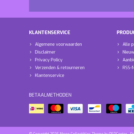
KLANTENSERVICE
PRODU
Algemene voorwaarden
Alle 
Disclaimer
Nieuw
Privacy Policy
Aanbi
Verzenden & retourneren
RSS-f
Klantenservice
BETAALMETHODEN
© Copyright 2026 Moon Collectibles Theme by
PSDCenter
- P