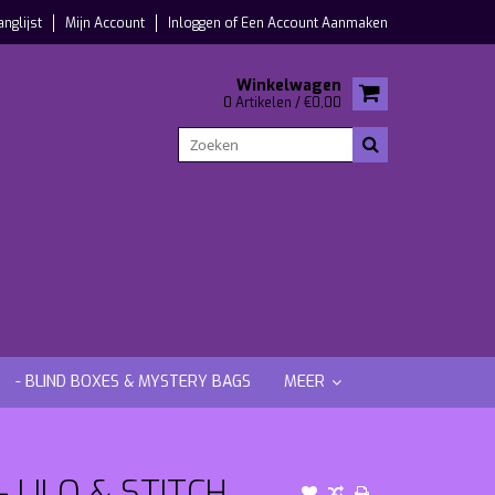
anglijst
Mijn Account
Inloggen
of
Een Account Aanmaken
Winkelwagen
0 Artikelen / €0,00
- BLIND BOXES & MYSTERY BAGS
MEER
 LILO & STITCH