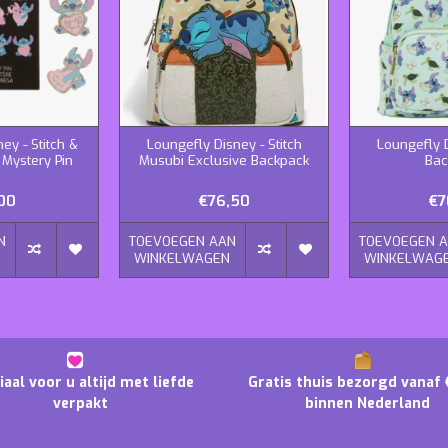
ey - Stitch &
Loungefly Disney - Stitch
Loungefly D
 Mystery Pin
Musubi Exclusive Backpack
Bac
00
€76,50
€7
N
TOEVOEGEN AAN
TOEVOEGEN 
N
WINKELWAGEN
WINKELWAG
iaal voor u altijd met liefde
Gratis thuis bezorgd vanaf 
verpakt
binnen Nederland