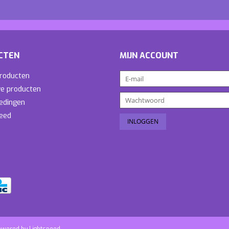
CTEN
MIJN ACCOUNT
producten
e producten
edingen
eed
owered by
Lightspeed