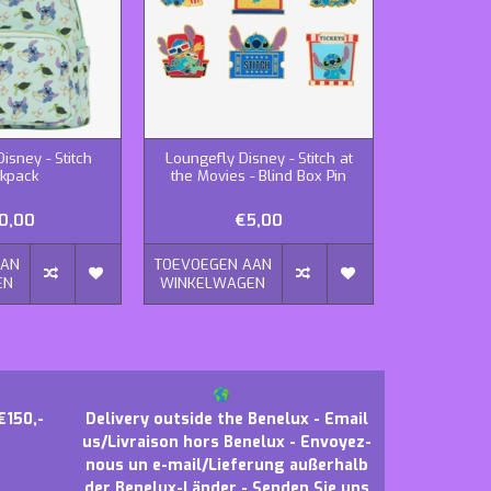
isney - Stitch
Loungefly Disney - Stitch at
kpack
the Movies - Blind Box Pin
0,00
€5,00
AAN
TOEVOEGEN AAN
EN
WINKELWAGEN
€150,-
Delivery outside the Benelux - Email
us/Livraison hors Benelux - Envoyez-
nous un e-mail/Lieferung außerhalb
der Benelux-Länder - Senden Sie uns