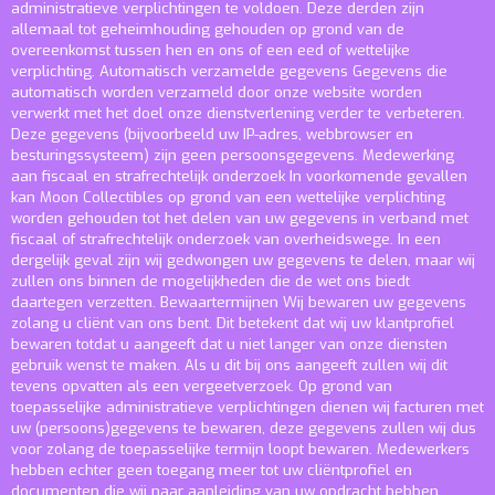
administratieve verplichtingen te voldoen. Deze derden zijn
allemaal tot geheimhouding gehouden op grond van de
overeenkomst tussen hen en ons of een eed of wettelijke
verplichting.
Automatisch verzamelde gegevens
Gegevens die
automatisch worden verzameld door onze website worden
verwerkt met het doel onze dienstverlening verder te verbeteren.
Deze gegevens (bijvoorbeeld uw IP-adres, webbrowser en
besturingssysteem) zijn geen persoonsgegevens.
Medewerking
aan fiscaal en strafrechtelijk onderzoek
In voorkomende gevallen
kan Moon Collectibles op grond van een wettelijke verplichting
worden gehouden tot het delen van uw gegevens in verband met
fiscaal of strafrechtelijk onderzoek van overheidswege. In een
dergelijk geval zijn wij gedwongen uw gegevens te delen, maar wij
zullen ons binnen de mogelijkheden die de wet ons biedt
daartegen verzetten.
Bewaartermijnen
Wij bewaren uw gegevens
zolang u cliënt van ons bent. Dit betekent dat wij uw klantprofiel
bewaren totdat u aangeeft dat u niet langer van onze diensten
gebruik wenst te maken. Als u dit bij ons aangeeft zullen wij dit
tevens opvatten als een vergeetverzoek. Op grond van
toepasselijke administratieve verplichtingen dienen wij facturen met
uw (persoons)gegevens te bewaren, deze gegevens zullen wij dus
voor zolang de toepasselijke termijn loopt bewaren. Medewerkers
hebben echter geen toegang meer tot uw cliëntprofiel en
documenten die wij naar aanleiding van uw opdracht hebben