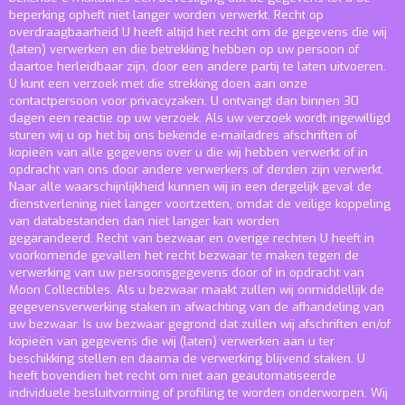
beperking opheft niet langer worden verwerkt.
Recht op
overdraagbaarheid
U heeft altijd het recht om de gegevens die wij
(laten) verwerken en die betrekking hebben op uw persoon of
daartoe herleidbaar zijn, door een andere partij te laten uitvoeren.
U kunt een verzoek met die strekking doen aan onze
contactpersoon voor privacyzaken. U ontvangt dan binnen 30
dagen een reactie op uw verzoek. Als uw verzoek wordt ingewilligd
sturen wij u op het bij ons bekende e-mailadres afschriften of
kopieën van alle gegevens over u die wij hebben verwerkt of in
opdracht van ons door andere verwerkers of derden zijn verwerkt.
Naar alle waarschijnlijkheid kunnen wij in een dergelijk geval de
dienstverlening niet langer voortzetten, omdat de veilige koppeling
van databestanden dan niet langer kan worden
gegarandeerd.
Recht van bezwaar en overige rechten
U heeft in
voorkomende gevallen het recht bezwaar te maken tegen de
verwerking van uw persoonsgegevens door of in opdracht van
Moon Collectibles. Als u bezwaar maakt zullen wij onmiddellijk de
gegevensverwerking staken in afwachting van de afhandeling van
uw bezwaar. Is uw bezwaar gegrond dat zullen wij afschriften en/of
kopieën van gegevens die wij (laten) verwerken aan u ter
beschikking stellen en daarna de verwerking blijvend staken. U
heeft bovendien het recht om niet aan geautomatiseerde
individuele besluitvorming of profiling te worden onderworpen. Wij