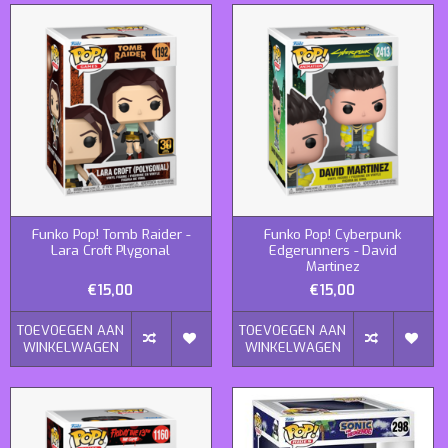
Funko Pop! Tomb Raider -
Funko Pop! Cyberpunk
Lara Croft Plygonal
Edgerunners - David
Martinez
€15,00
€15,00
TOEVOEGEN AAN
TOEVOEGEN AAN
WINKELWAGEN
WINKELWAGEN