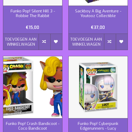
Funko Pop! Silent Hill 3 -
Sackboy A Big Aventure -
Robbie The Rabbit
Youtooz Collectible
€15,00
€37,00
TOEVOEGEN AAN
TOEVOEGEN AAN
WINKELWAGEN
WINKELWAGEN
Funko Pop! Crash Bandicoot -
Funko Pop! Cyberpunk
Coco Bandicoot
Edgerunners - Lucy