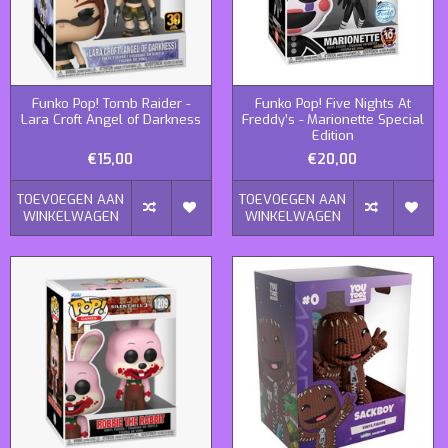
Funko Pop! Tomb Raider -
Funko Pop! Five Nights At
Lara Croft Angel of Darkness
Freddy’s - Marionette Special
Edition
€15,00
€20,00
TOEVOEGEN AAN
TOEVOEGEN AAN
WINKELWAGEN
WINKELWAGEN