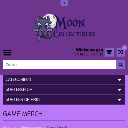
0
Winkelwagen
0 Artikelen / €0,00
CATEGORIEËN
SORTEREN OP
SORTEER OP PRIJS
GAME MERCH
Home
- Merchandise
Game Merch