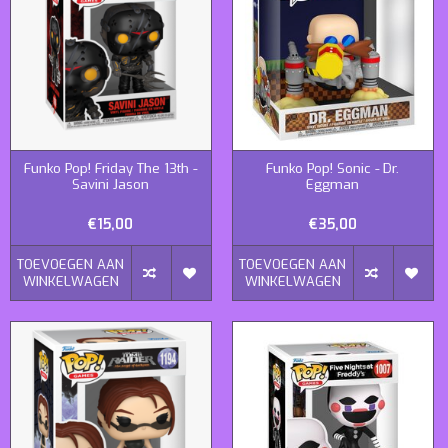
Funko Pop! Friday The 13th -
Funko Pop! Sonic - Dr.
Savini Jason
Eggman
€15,00
€35,00
TOEVOEGEN AAN
TOEVOEGEN AAN
WINKELWAGEN
WINKELWAGEN