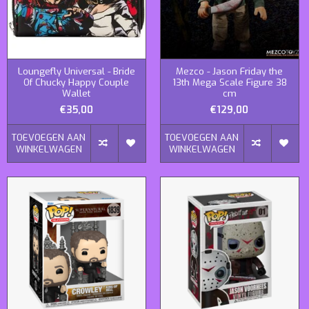
Loungefly Universal - Bride
Mezco - Jason Friday the
Of Chucky Happy Couple
13th Mega Scale Figure 38
Wallet
cm
€35,00
€129,00
TOEVOEGEN AAN
TOEVOEGEN AAN
WINKELWAGEN
WINKELWAGEN