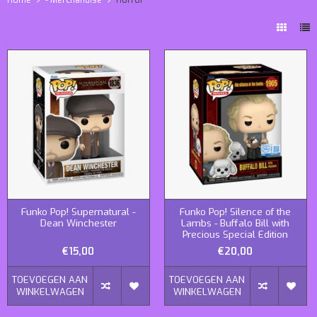
Funko Pop! Supernatural -
Funko Pop! Silence of the
Dean Winchester
Lambs - Buffalo Bill with
Precious Special Edition
€15,00
€20,00
TOEVOEGEN AAN
TOEVOEGEN AAN
WINKELWAGEN
WINKELWAGEN