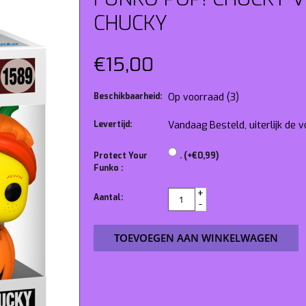
CHUCKY
€15,00
Beschikbaarheid:
Op voorraad
(3)
Levertijd:
Vandaag Besteld, uiterlijk de
Protect Your
. (+€0,99)
Funko :
+
Aantal:
-
TOEVOEGEN AAN WINKELWAGEN