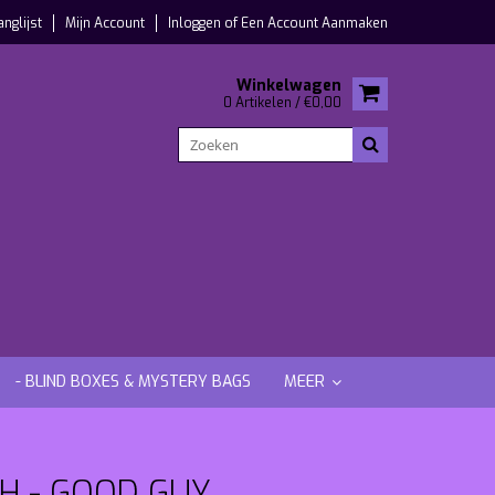
anglijst
Mijn Account
Inloggen
of
Een Account Aanmaken
Winkelwagen
0 Artikelen / €0,00
- BLIND BOXES & MYSTERY BAGS
MEER
H - GOOD GUY