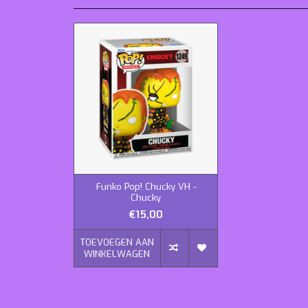
Funko Pop! Chucky VH -
Chucky
€15,00
TOEVOEGEN AAN
WINKELWAGEN