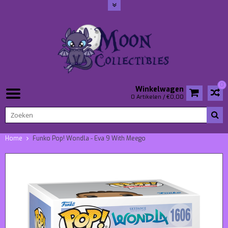
0
Winkelwagen
0 Artikelen / €0,00
Home
Funko Pop! Wondla - Eva 9 With Meego