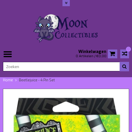
0
Winkelwagen
0 Artikelen / €0,00
Home
Beetlejuice - 4 Pin Set