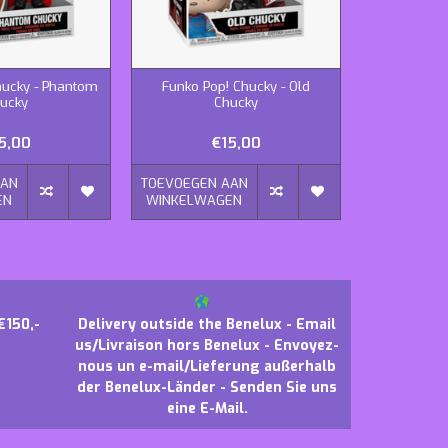
hucky - Phantom
Funko Pop! Chucky - Old
Funko
ucky
Chucky
5,00
€15,00
AAN
TOEVOEGEN AAN
TOEVOEGEN
EN
WINKELWAGEN
WINKELWA
€150,-
Delivery outside the Benelux - Email
us/Livraison hors Benelux - Envoyez-
nous un e-mail/Lieferung außerhalb
der Benelux-Länder - Senden Sie uns
eine E-Mail.