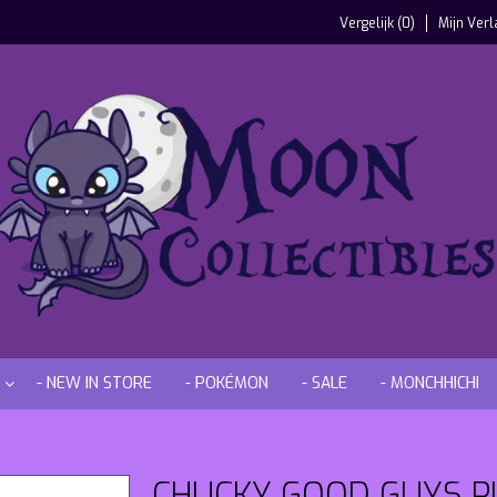
Vergelijk (0)
Mijn Verl
- NEW IN STORE
- POKÉMON
- SALE
- MONCHHICHI
CHUCKY GOOD GUYS PIN