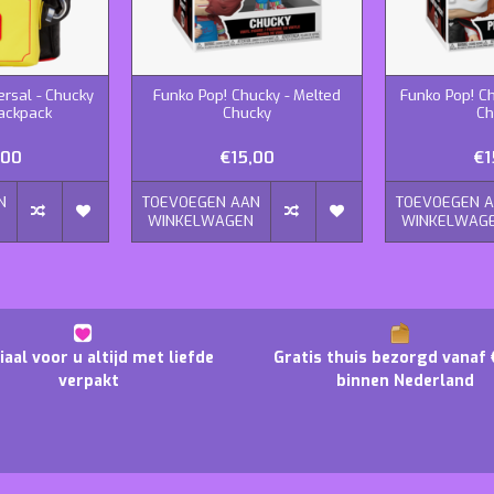
ersal - Chucky
Funko Pop! Chucky - Melted
Funko Pop! C
ackpack
Chucky
Ch
,00
€15,00
€1
N
TOEVOEGEN AAN
TOEVOEGEN 
N
WINKELWAGEN
WINKELWAG
iaal voor u altijd met liefde
Gratis thuis bezorgd vanaf 
verpakt
binnen Nederland