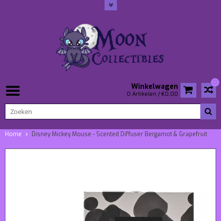
0
Winkelwagen
0 Artikelen / €0,00
Home
Disney Mickey Mouse - Scented Diffuser Bergamot & Grapefruit