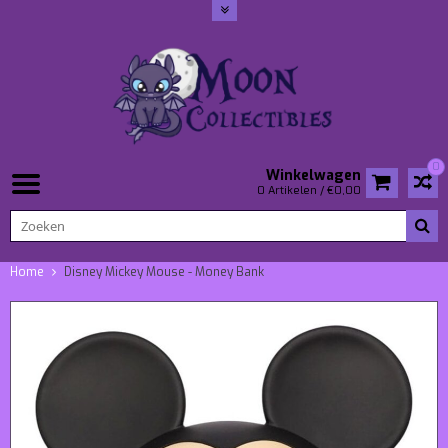
0
Winkelwagen
0 Artikelen / €0,00
Home
Disney Mickey Mouse - Money Bank