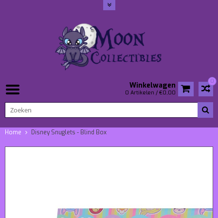
0
Winkelwagen
0 Artikelen / €0,00
Home
Disney Snuglets - Blind Box