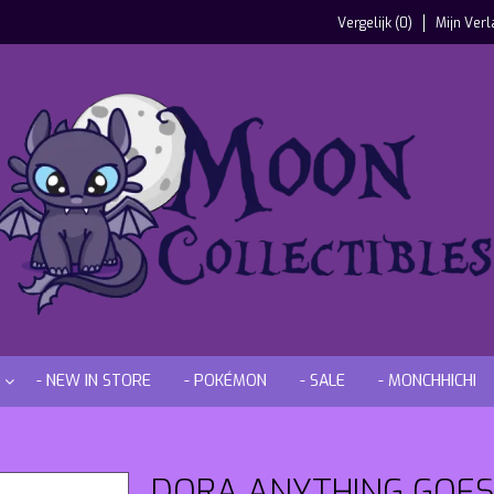
Vergelijk (0)
Mijn Verl
- NEW IN STORE
- POKÉMON
- SALE
- MONCHHICHI
DORA ANYTHING GOES 