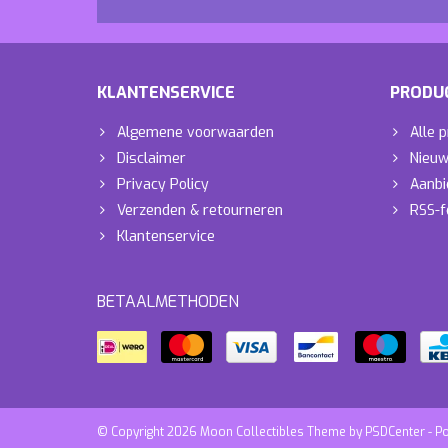
KLANTENSERVICE
PRODU
Algemene voorwaarden
Alle 
Disclaimer
Nieuw
Privacy Policy
Aanbi
Verzenden & retourneren
RSS-f
Klantenservice
BETAALMETHODEN
© Copyright 2026 Moon Collectibles Theme by
PSDCenter
- P