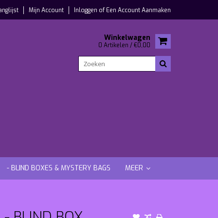
anglijst
Mijn Account
Inloggen
of
Een Account Aanmaken
Winkelwagen
0 Artikelen / €0,00
- BLIND BOXES & MYSTERY BAGS
MEER
- BLIND BOX