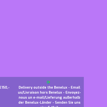
€150,-
Delivery outside the Benelux - Email
us/Livraison hors Benelux - Envoyez-
nous un e-mail/Lieferung außerhalb
der Benelux-Länder - Senden Sie uns