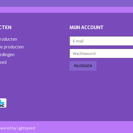
CTEN
MIJN ACCOUNT
producten
e producten
edingen
eed
owered by
Lightspeed