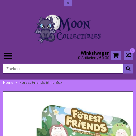
0
Winkelwagen
0 Artikelen / €0,00
Home
Forest Friends Blind Box