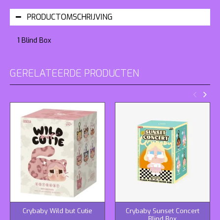
PRODUCTOMSCHRIJVING
1 Blind Box
GERELATEERDE PRODUCTEN
Crybaby Wild but Cutie
Crybaby Sunset Concert
Blind Box