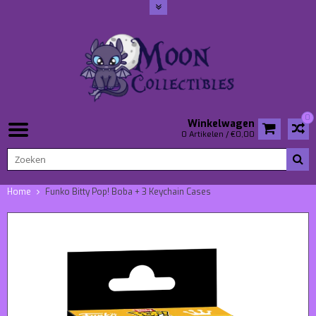
0
Winkelwagen
0 Artikelen / €0,00
Home
Funko Bitty Pop! Boba + 3 Keychain Cases