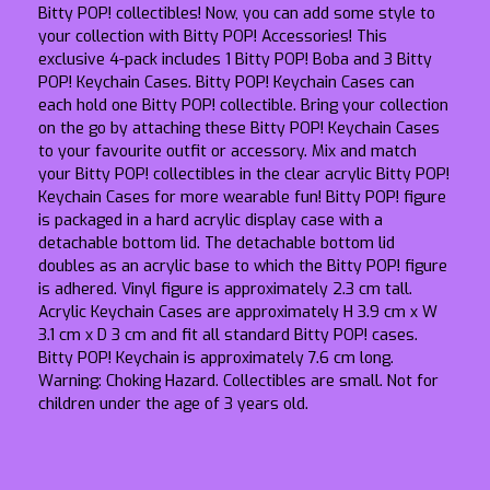
Bitty POP! collectibles! Now, you can add some style to
your collection with Bitty POP! Accessories! This
exclusive 4-pack includes 1 Bitty POP! Boba and 3 Bitty
POP! Keychain Cases. Bitty POP! Keychain Cases can
each hold one Bitty POP! collectible. Bring your collection
on the go by attaching these Bitty POP! Keychain Cases
to your favourite outfit or accessory. Mix and match
your Bitty POP! collectibles in the clear acrylic Bitty POP!
Keychain Cases for more wearable fun! Bitty POP! figure
is packaged in a hard acrylic display case with a
detachable bottom lid. The detachable bottom lid
doubles as an acrylic base to which the Bitty POP! figure
is adhered. Vinyl figure is approximately 2.3 cm tall.
Acrylic Keychain Cases are approximately H 3.9 cm x W
3.1 cm x D 3 cm and fit all standard Bitty POP! cases.
Bitty POP! Keychain is approximately 7.6 cm long.
Warning: Choking Hazard. Collectibles are small. Not for
children under the age of 3 years old.