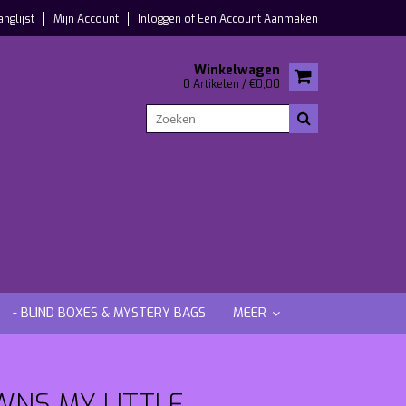
anglijst
Mijn Account
Inloggen
of
Een Account Aanmaken
Winkelwagen
0 Artikelen / €0,00
- BLIND BOXES & MYSTERY BAGS
MEER
WNS MY LITTLE