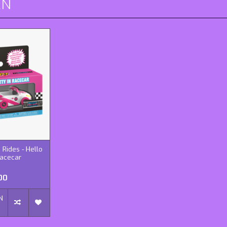
EN
 Rides - Hello
Racecar
00
N
N