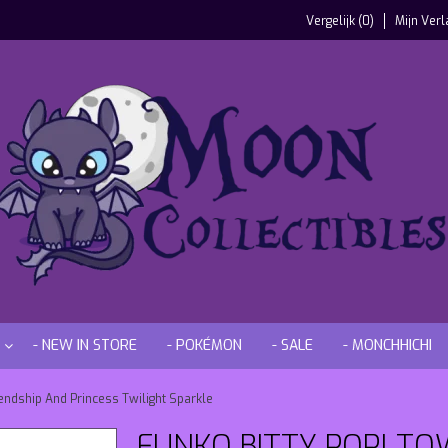
Vergelijk (0)
Mijn Verl
- NEW IN STORE
- POKÉMON
- SALE
- MONCHHICHI
iendship And Princess Twilight Sparkle
FUNKO BITTY POP! TO