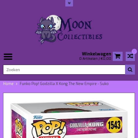
0
Winkelwagen
0 Artikelen / €0,00
Home
Funko Pop! Godzilla X Kong The New Empire - Suko