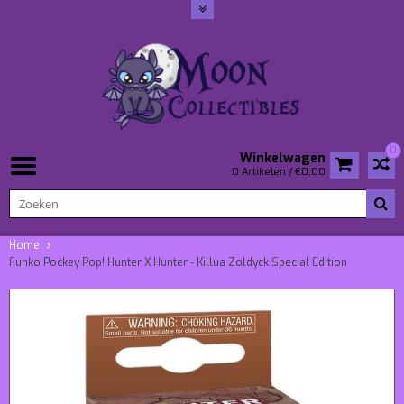
0
Winkelwagen
0 Artikelen / €0,00
Home
Funko Pockey Pop! Hunter X Hunter - Killua Zoldyck Special Edition