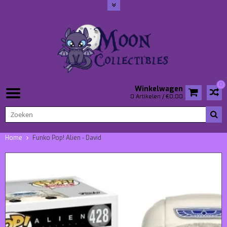
0
Winkelwagen
0 Artikelen / €0,00
Home
Funko Pop! Alien - David