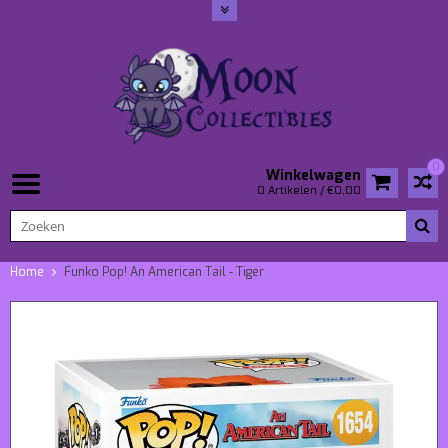
0
Winkelwagen
0 Artikelen / €0,00
Home
Funko Pop! An American Tail - Tiger