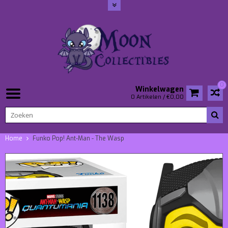
0
Winkelwagen
0 Artikelen / €0,00
Home
Funko Pop! Ant-Man - The Wasp