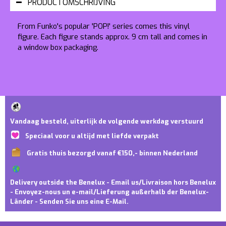
PRODUCTOMSCHRIJVING
From Funko's popular 'POP!' series comes this vinyl
figure. Each figure stands approx. 9 cm tall and comes in
a window box packaging.
Vandaag besteld, uiterlijk de volgende werkdag verstuurd
Speciaal voor u altijd met liefde verpakt
Gratis thuis bezorgd vanaf €150,- binnen Nederland
Delivery outside the Benelux - Email us/Livraison hors Benelux
- Envoyez-nous un e-mail/Lieferung außerhalb der Benelux-
Länder - Senden Sie uns eine E-Mail.