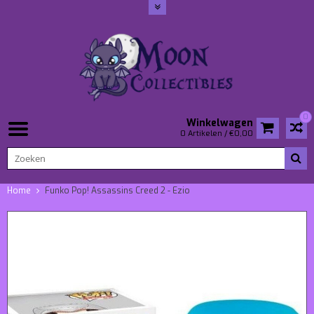
0
Winkelwagen
0 Artikelen / €0,00
Home
Funko Pop! Assassins Creed 2 - Ezio