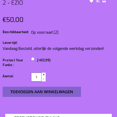
2 - EZIO
€50,00
Beschikbaarheid:
Op voorraad
(2)
Levertijd:
Vandaag Besteld, uiterlijk de volgende werkdag verzonden!
Protect Your
. (+€0,99)
Funko :
+
Aantal:
-
TOEVOEGEN AAN WINKELWAGEN