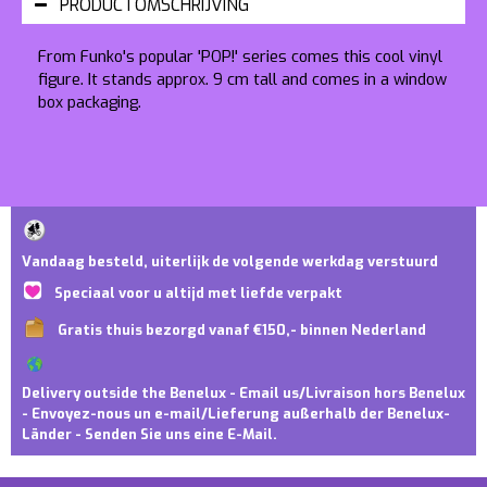
PRODUCTOMSCHRIJVING
From Funko's popular 'POP!' series comes this cool vinyl
figure. It stands approx. 9 cm tall and comes in a window
box packaging.
Vandaag besteld, uiterlijk de volgende werkdag verstuurd
Speciaal voor u altijd met liefde verpakt
Gratis thuis bezorgd vanaf €150,- binnen Nederland
Delivery outside the Benelux - Email us/Livraison hors Benelux
- Envoyez-nous un e-mail/Lieferung außerhalb der Benelux-
Länder - Senden Sie uns eine E-Mail.