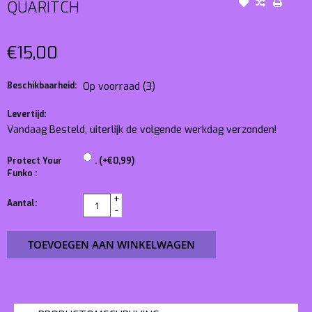
QUARITCH
€15,00
Beschikbaarheid:
Op voorraad
(3)
Levertijd:
Vandaag Besteld, uiterlijk de volgende werkdag verzonden!
Protect Your
. (+€0,99)
Funko :
+
Aantal:
-
TOEVOEGEN AAN WINKELWAGEN