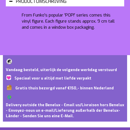
PRODUCTOMSCHRIJVING
From Funko's popular 'POP!' series comes this
vinyl figure. Each figure stands approx. 9 cm tall
and comes in a window box packaging.
Vandaag besteld, uiterlijk de volgende werkdag verstuurd
Speciaal voor u altijd met liefde verpakt
Gratis thuis bezorgd vanaf €150,- binnen Nederland
Delivery outside the Benelux - Email us/Livraison hors Benelux
- Envoyez-nous un e-mail/Lieferung außerhalb der Benelux-
Länder - Senden Sie uns eine E-Mail.