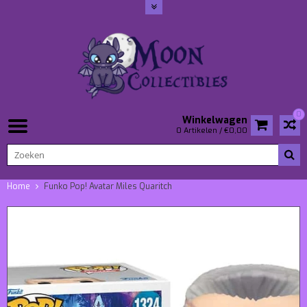
0
Winkelwagen
0 Artikelen / €0,00
Home
Funko Pop! Avatar Miles Quaritch