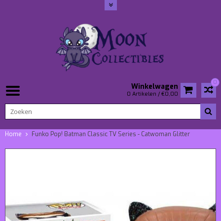
0
Winkelwagen
0 Artikelen / €0,00
Home
Funko Pop! Batman Classic TV Series - Catwoman Glitter