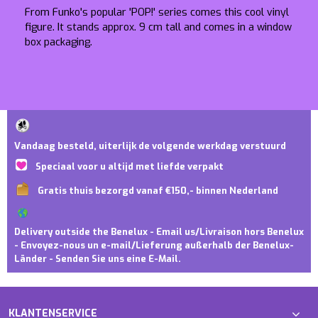
From Funko's popular 'POP!' series comes this cool vinyl
figure. It stands approx. 9 cm tall and comes in a window
box packaging.
Vandaag besteld, uiterlijk de volgende werkdag verstuurd
Speciaal voor u altijd met liefde verpakt
Gratis thuis bezorgd vanaf €150,- binnen Nederland
Delivery outside the Benelux - Email us/Livraison hors Benelux
- Envoyez-nous un e-mail/Lieferung außerhalb der Benelux-
Länder - Senden Sie uns eine E-Mail.
KLANTENSERVICE