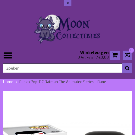
0
Winkelwagen
0 Artikelen / €0,00
Home
Funko Pop! DC Batman The Animated Series - Bane