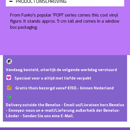
PRODUCTOMSCHRIJVING
From Funko's popular 'POP!' series comes this cool vinyl
figure. It stands approx. 9 cm tall and comes in a window
box packaging.
Vandaag besteld, uiterlijk de volgende werkdag verstuurd
Speciaal voor u altijd met liefde verpakt
Gratis thuis bezorgd vanaf €150,- binnen Nederland
Delivery outside the Benelux - Email us/Livraison hors Benelux
- Envoyez-nous un e-mail/Lieferung außerhalb der Benelux-
Länder - Senden Sie uns eine E-Mail.