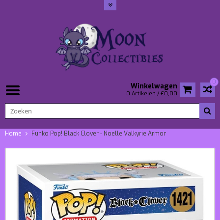
0
Winkelwagen
0 Artikelen / €0,00
Home
Funko Pop! Black Clover - Noelle Valkyrie Armor