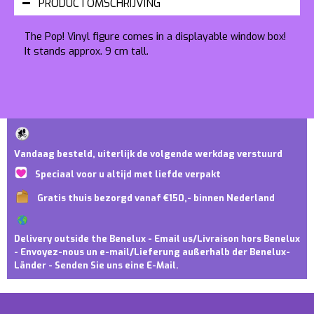
PRODUCTOMSCHRIJVING
The Pop! Vinyl figure comes in a displayable window box!
It stands approx. 9 cm tall.
Vandaag besteld, uiterlijk de volgende werkdag verstuurd
Speciaal voor u altijd met liefde verpakt
Gratis thuis bezorgd vanaf €150,- binnen Nederland
Delivery outside the Benelux - Email us/Livraison hors Benelux
- Envoyez-nous un e-mail/Lieferung außerhalb der Benelux-
Länder - Senden Sie uns eine E-Mail.