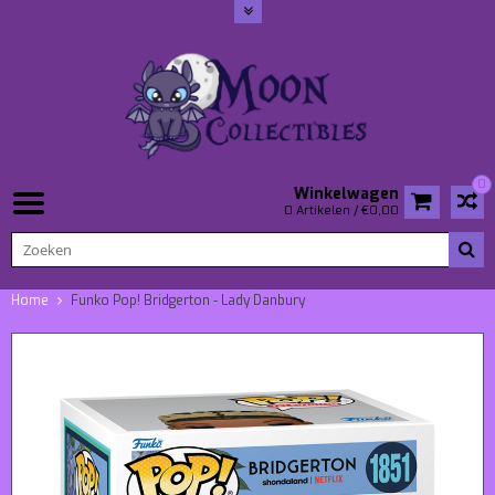
0
Winkelwagen
0 Artikelen / €0,00
Home
Funko Pop! Bridgerton - Lady Danbury