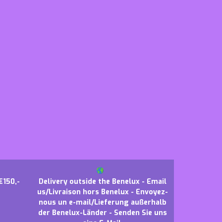
€150,-
Delivery outside the Benelux - Email
us/Livraison hors Benelux - Envoyez-
nous un e-mail/Lieferung außerhalb
der Benelux-Länder - Senden Sie uns