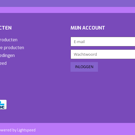
CTEN
MIJN ACCOUNT
producten
e producten
edingen
eed
owered by
Lightspeed