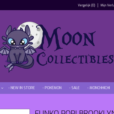
Vergelijk (0)
Mijn Verl
- NEW IN STORE
- POKÉMON
- SALE
- MONCHHICHI
FUNKO POP! BROOKLYN