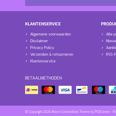
KLANTENSERVICE
PRODU
Algemene voorwaarden
Alle 
Disclaimer
Nieuw
Privacy Policy
Aanbi
Verzenden & retourneren
RSS-f
Klantenservice
BETAALMETHODEN
© Copyright 2026 Moon Collectibles Theme by
PSDCenter
- P