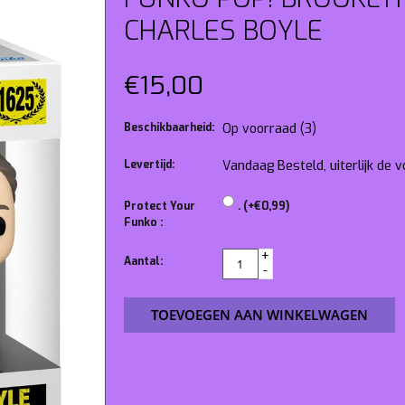
CHARLES BOYLE
€15,00
Beschikbaarheid:
Op voorraad
(3)
Levertijd:
Vandaag Besteld, uiterlijk de
Protect Your
. (+€0,99)
Funko :
+
Aantal:
-
TOEVOEGEN AAN WINKELWAGEN