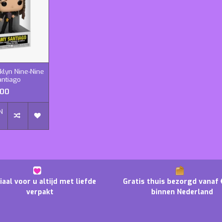
klyn Nine-Nine
antiago
,00
N
N
iaal voor u altijd met liefde
Gratis thuis bezorgd vanaf 
verpakt
binnen Nederland