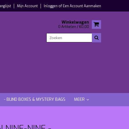
anglijst
Mijn Account
Inloggen
of
Een Account Aanmaken
Winkelwagen
0 Artikelen / €0,00
- BLIND BOXES & MYSTERY BAGS
MEER
 NINE-NINE -