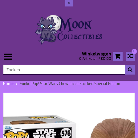
0
Winkelwagen
0 Artikelen / €0,00
Home
Funko Pop! Star Wars Chewbacca Flocked Special Edition