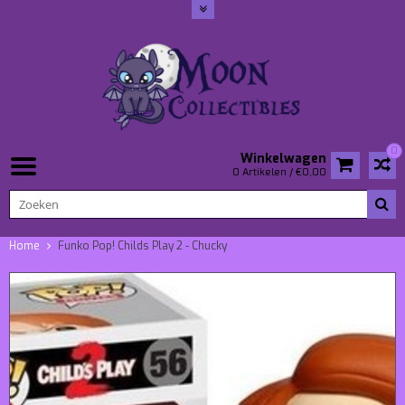
0
Winkelwagen
0 Artikelen / €0,00
Home
Funko Pop! Childs Play 2 - Chucky