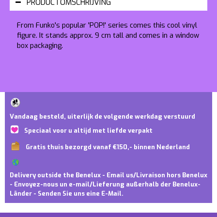
PRODUCTOMSCHRIJVING
From Funko's popular 'POP!' series comes this cool vinyl
figure. It stands approx. 9 cm tall and comes in a window
box packaging.
Vandaag besteld, uiterlijk de volgende werkdag verstuurd
Speciaal voor u altijd met liefde verpakt
Gratis thuis bezorgd vanaf €150,- binnen Nederland
Delivery outside the Benelux - Email us/Livraison hors Benelux
- Envoyez-nous un e-mail/Lieferung außerhalb der Benelux-
Länder - Senden Sie uns eine E-Mail.