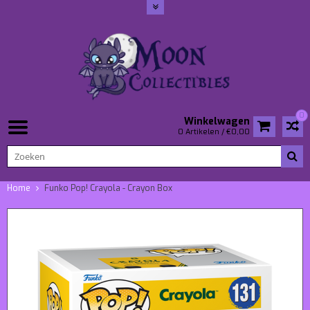
0
Winkelwagen
0 Artikelen / €0,00
Home
Funko Pop! Crayola - Crayon Box