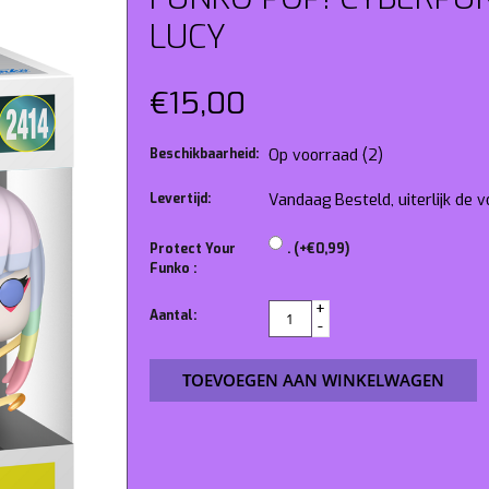
LUCY
€15,00
Beschikbaarheid:
Op voorraad
(2)
Levertijd:
Vandaag Besteld, uiterlijk de
Protect Your
. (+€0,99)
Funko :
+
Aantal:
-
TOEVOEGEN AAN WINKELWAGEN