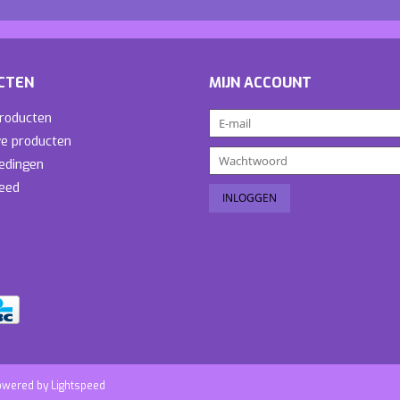
CTEN
MIJN ACCOUNT
producten
e producten
edingen
eed
owered by
Lightspeed