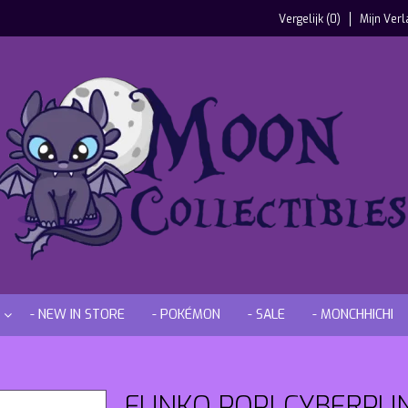
Vergelijk (0)
Mijn Verl
- NEW IN STORE
- POKÉMON
- SALE
- MONCHHICHI
FUNKO POP! CYBERPU