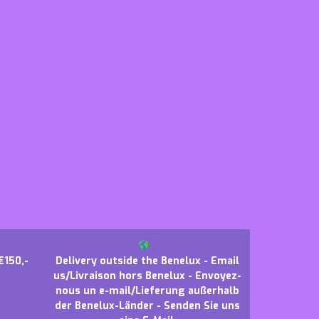
€150,-
Delivery outside the Benelux - Email
us/Livraison hors Benelux - Envoyez-
nous un e-mail/Lieferung außerhalb
der Benelux-Länder - Senden Sie uns