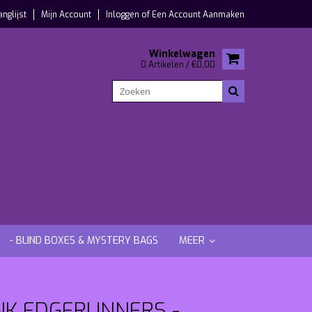
anglijst
Mijn Account
Inloggen
of
Een Account Aanmaken
Winkelwagen
0 Artikelen / €0,00
- BLIND BOXES & MYSTERY BAGS
MEER
NK EDGERUNNERS -