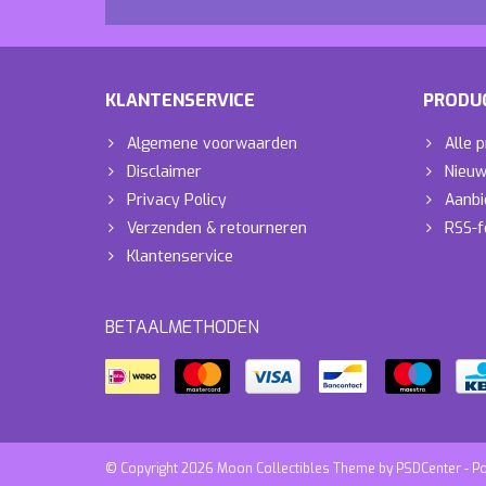
KLANTENSERVICE
PRODU
Algemene voorwaarden
Alle 
Disclaimer
Nieuw
Privacy Policy
Aanbi
Verzenden & retourneren
RSS-f
Klantenservice
BETAALMETHODEN
© Copyright 2026 Moon Collectibles Theme by
PSDCenter
- P