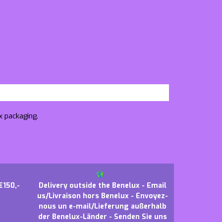
x packaging.
€150,-
Delivery outside the Benelux - Email
us/Livraison hors Benelux - Envoyez-
nous un e-mail/Lieferung außerhalb
der Benelux-Länder - Senden Sie uns