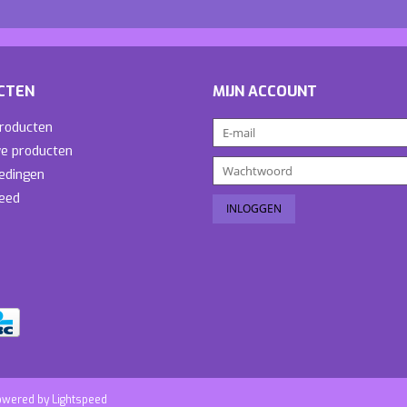
CTEN
MIJN ACCOUNT
producten
e producten
edingen
eed
owered by
Lightspeed