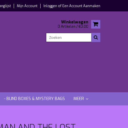
anglijst
Mijn Account
Inloggen
of
Een Account Aanmaken
Winkelwagen
0 Artikelen / €0,00
- BLIND BOXES & MYSTERY BAGS
MEER
MAN AND THE LOST