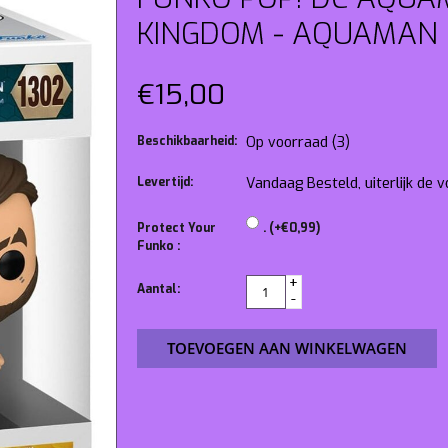
KINGDOM - AQUAMAN
€15,00
Beschikbaarheid:
Op voorraad
(3)
Levertijd:
Vandaag Besteld, uiterlijk de
Protect Your
. (+€0,99)
Funko :
+
Aantal:
-
TOEVOEGEN AAN WINKELWAGEN