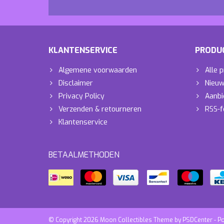
KLANTENSERVICE
PRODU
Algemene voorwaarden
Alle 
Disclaimer
Nieuw
Privacy Policy
Aanbi
Verzenden & retourneren
RSS-f
Klantenservice
BETAALMETHODEN
© Copyright 2026 Moon Collectibles Theme by
PSDCenter
- P