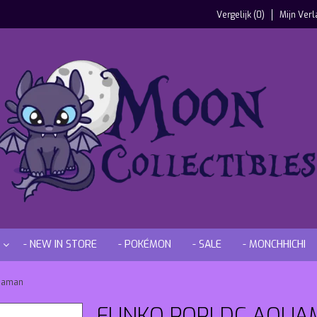
Vergelijk (0)
Mijn Verl
- NEW IN STORE
- POKÉMON
- SALE
- MONCHHICHI
quaman
FUNKO POP! DC AQUA