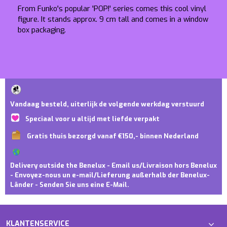
From Funko's popular 'POP!' series comes this cool vinyl
figure. It stands approx. 9 cm tall and comes in a window
box packaging.
Vandaag besteld, uiterlijk de volgende werkdag verstuurd
Speciaal voor u altijd met liefde verpakt
Gratis thuis bezorgd vanaf €150,- binnen Nederland
Delivery outside the Benelux - Email us/Livraison hors Benelux
- Envoyez-nous un e-mail/Lieferung außerhalb der Benelux-
Länder - Senden Sie uns eine E-Mail.
KLANTENSERVICE