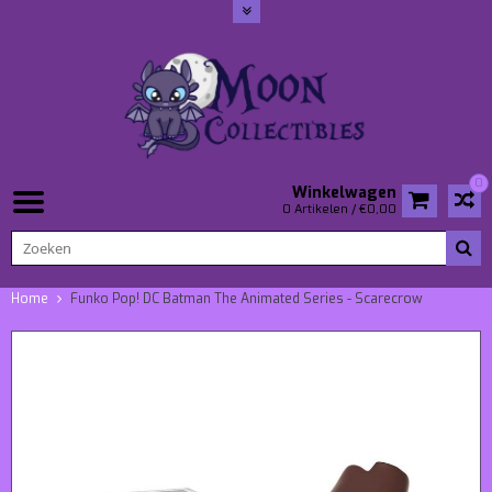
0
Winkelwagen
0 Artikelen / €0,00
Home
Funko Pop! DC Batman The Animated Series - Scarecrow