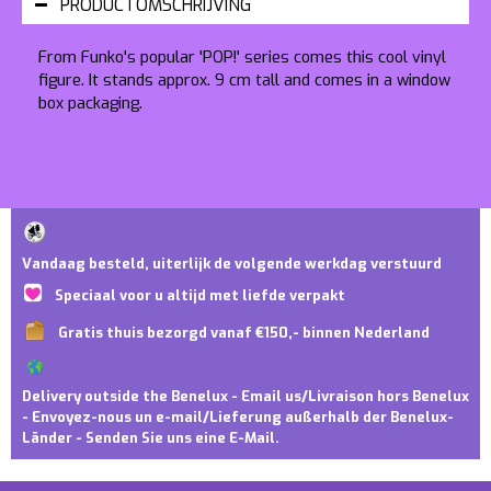
PRODUCTOMSCHRIJVING
From Funko's popular 'POP!' series comes this cool vinyl
figure. It stands approx. 9 cm tall and comes in a window
box packaging.
Vandaag besteld, uiterlijk de volgende werkdag verstuurd
Speciaal voor u altijd met liefde verpakt
Gratis thuis bezorgd vanaf €150,- binnen Nederland
Delivery outside the Benelux - Email us/Livraison hors Benelux
- Envoyez-nous un e-mail/Lieferung außerhalb der Benelux-
Länder - Senden Sie uns eine E-Mail.