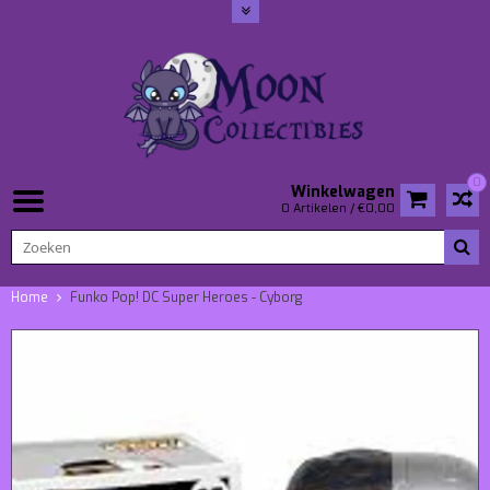
0
Winkelwagen
0 Artikelen / €0,00
Home
Funko Pop! DC Super Heroes - Cyborg