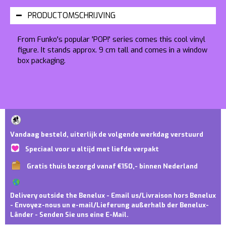
PRODUCTOMSCHRIJVING
From Funko's popular 'POP!' series comes this cool vinyl
figure. It stands approx. 9 cm tall and comes in a window
box packaging.
Vandaag besteld, uiterlijk de volgende werkdag verstuurd
Speciaal voor u altijd met liefde verpakt
Gratis thuis bezorgd vanaf €150,- binnen Nederland
Delivery outside the Benelux - Email us/Livraison hors Benelux
- Envoyez-nous un e-mail/Lieferung außerhalb der Benelux-
Länder - Senden Sie uns eine E-Mail.