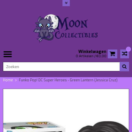
0
Winkelwagen
0 Artikelen / €0,00
Home
Funko Pop! DC Super Heroes - Green Lantern (Jessica Cruz)