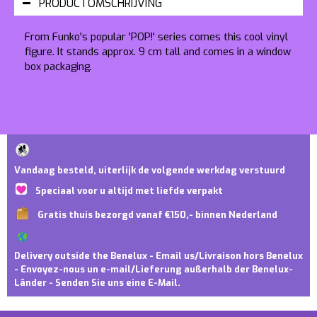
PRODUCTOMSCHRIJVING
From Funko's popular 'POP!' series comes this cool vinyl
figure. It stands approx. 9 cm tall and comes in a window
box packaging.
Vandaag besteld, uiterlijk de volgende werkdag verstuurd
Speciaal voor u altijd met liefde verpakt
Gratis thuis bezorgd vanaf €150,- binnen Nederland
Delivery outside the Benelux - Email us/Livraison hors Benelux
- Envoyez-nous un e-mail/Lieferung außerhalb der Benelux-
Länder - Senden Sie uns eine E-Mail.