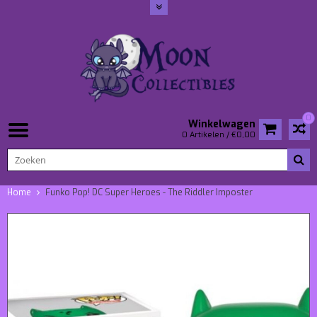
0
Winkelwagen
0 Artikelen / €0,00
Home
Funko Pop! DC Super Heroes - The Riddler Imposter