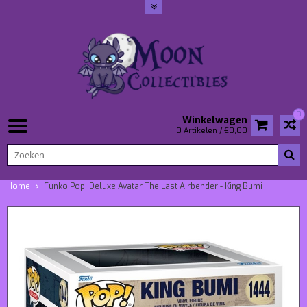
0
Winkelwagen
0 Artikelen / €0,00
Home
Funko Pop! Deluxe Avatar The Last Airbender - King Bumi