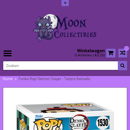
0
Winkelwagen
0 Artikelen / €0,00
Home
Funko Pop! Demon Slayer - Tanjiro Kamado