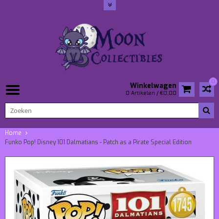
0
Winkelwagen
0 Artikelen / €0,00
Home
Funko Pop! Disney 101 Dalmatians - Patch as a Pirate Special Edition