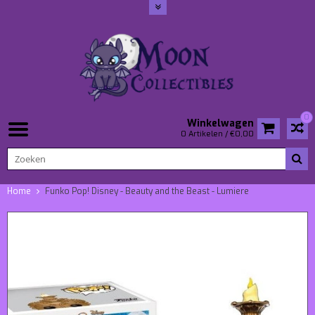
0
Winkelwagen
0 Artikelen / €0,00
Home
Funko Pop! Disney - Beauty and the Beast - Lumiere