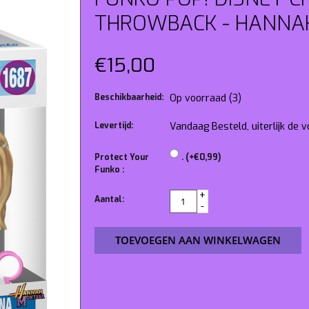
THROWBACK - HANNA
€15,00
Beschikbaarheid:
Op voorraad
(3)
Levertijd:
Vandaag Besteld, uiterlijk de
Protect Your
. (+€0,99)
Funko :
+
Aantal:
-
TOEVOEGEN AAN WINKELWAGEN