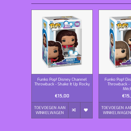
Funko Pop! Disney Channel
Funko Pop! Di
Throwback - Shake It Up Rocky
Throwback -
Mitc
€15,00
€15
TOEVOEGEN AAN
TOEVOEGEN AA
WINKELWAGEN
WINKELWAGE