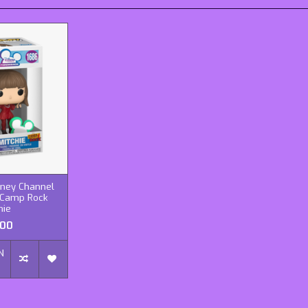
sney Channel
 Camp Rock
hie
,00
N
N