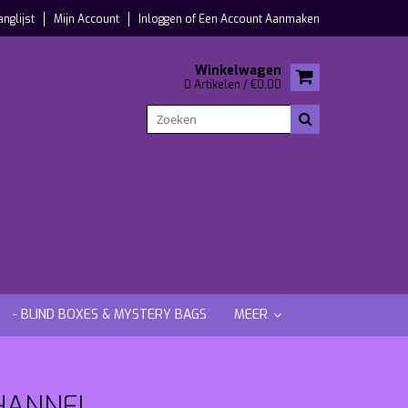
anglijst
Mijn Account
Inloggen
of
Een Account Aanmaken
Winkelwagen
0 Artikelen / €0,00
- BLIND BOXES & MYSTERY BAGS
MEER
CHANNEL