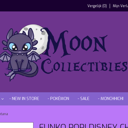
Vergelijk (0)
Mijn Verl
- NEW IN STORE
- POKÉMON
- SALE
- MONCHHICHI
ntana
FUNKO POP! DISNEY 