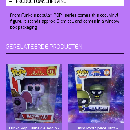
PRODUCTOMSCHRIJVING
From Funko's popular 'POP!' series comes this cool vinyl
figure. It stands approx. 9 cm tall and comes in a window
box packaging.
GERELATEERDE PRODUCTEN
Funko Pop! Disney Aladdin -
Funko Pop! Space Jam -