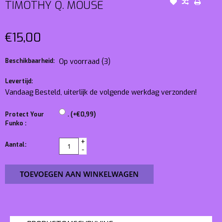
TIMOTHY Q. MOUSE
€15,00
Beschikbaarheid:
Op voorraad
(3)
Levertijd:
Vandaag Besteld, uiterlijk de volgende werkdag verzonden!
Protect Your
. (+€0,99)
Funko :
+
Aantal:
-
TOEVOEGEN AAN WINKELWAGEN