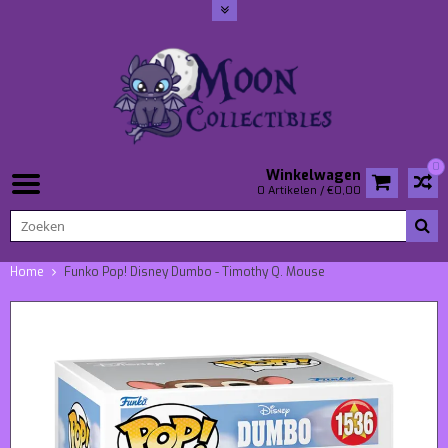
0
Winkelwagen
0 Artikelen / €0,00
Home
Funko Pop! Disney Dumbo - Timothy Q. Mouse