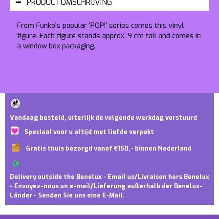
PRODUCTOMSCHRIJVING
From Funko's popular 'POP!' series comes this vinyl
figure. Each figure stands approx. 9 cm tall and comes in
a window box packaging.
Vandaag besteld, uiterlijk de volgende werkdag verstuurd
Speciaal voor u altijd met liefde verpakt
Gratis thuis bezorgd vanaf €150,- binnen Nederland
Delivery outside the Benelux - Email us/Livraison hors Benelux
- Envoyez-nous un e-mail/Lieferung außerhalb der Benelux-
Länder - Senden Sie uns eine E-Mail.