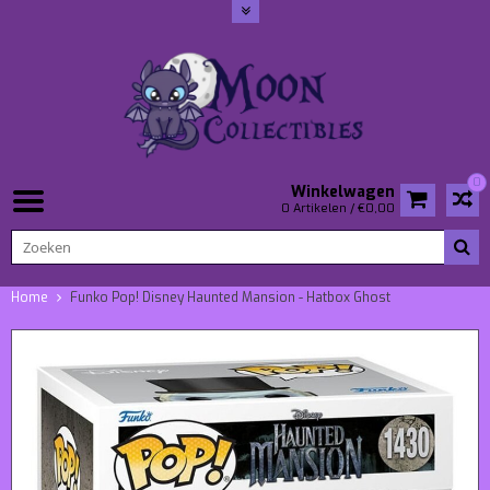
0
Winkelwagen
0 Artikelen / €0,00
Home
Funko Pop! Disney Haunted Mansion - Hatbox Ghost