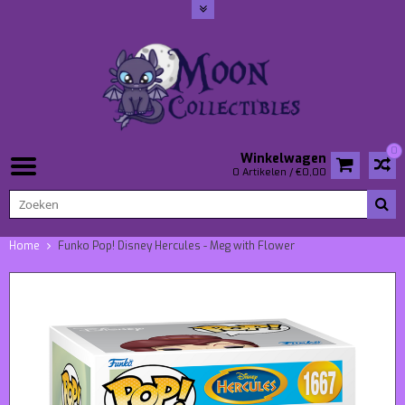
0
Winkelwagen
0 Artikelen / €0,00
Home
Funko Pop! Disney Hercules - Meg with Flower