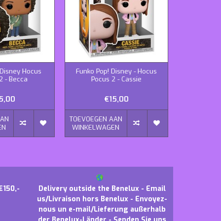
 Disney Hocus
Funko Pop! Disney - Hocus
Funko Pop
2 - Becca
Pocus 2 - Cassie
Pocus
5,00
€15,00
AAN
TOEVOEGEN AAN
TOEVOEGEN
EN
WINKELWAGEN
WINKELWA
€150,-
Delivery outside the Benelux - Email
us/Livraison hors Benelux - Envoyez-
nous un e-mail/Lieferung außerhalb
der Benelux-Länder - Senden Sie uns