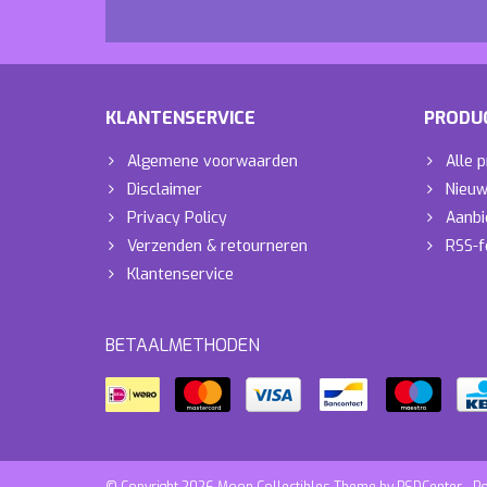
KLANTENSERVICE
PRODU
Algemene voorwaarden
Alle 
Disclaimer
Nieuw
Privacy Policy
Aanbi
Verzenden & retourneren
RSS-f
Klantenservice
BETAALMETHODEN
© Copyright 2026 Moon Collectibles Theme by
PSDCenter
- P