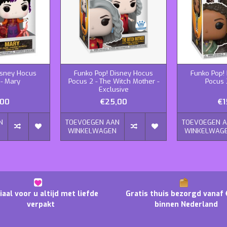
isney Hocus
Funko Pop! Disney Hocus
Funko Pop!
 - Mary
Pocus 2 - The Witch Mother -
Pocus 
Exclusive
,00
€25,00
€1
N
TOEVOEGEN AAN
TOEVOEGEN 
N
WINKELWAGEN
WINKELWAG
iaal voor u altijd met liefde
Gratis thuis bezorgd vanaf 
verpakt
binnen Nederland