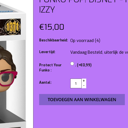
IZZY
€15,00
Beschikbaarheid:
Op voorraad
(4)
Levertijd:
Vandaag Besteld, uiterlijk de
Protect Your
. (+€0,99)
Funko :
+
Aantal:
-
TOEVOEGEN AAN WINKELWAGEN