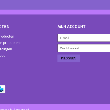
CTEN
MIJN ACCOUNT
producten
e producten
edingen
eed
owered by
Lightspeed