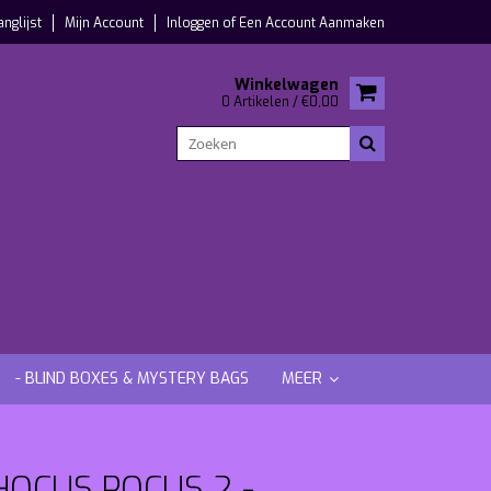
anglijst
Mijn Account
Inloggen
of
Een Account Aanmaken
Winkelwagen
0 Artikelen / €0,00
- BLIND BOXES & MYSTERY BAGS
MEER
HOCUS POCUS 2 -