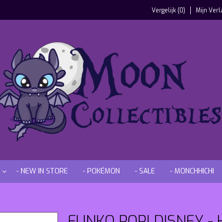
Vergelijk (0)
Mijn Verl
- NEW IN STORE
- POKÉMON
- SALE
- MONCHHICHI
FUNKO POP! DISNEY - 